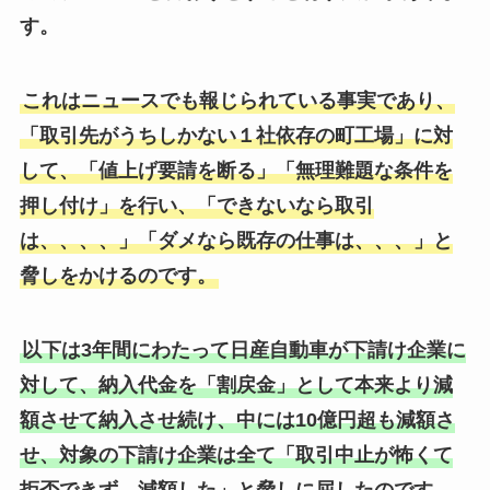
す。
これはニュースでも報じられている事実であり、
「取引先がうちしかない１社依存の町工場」に対
して、「値上げ要請を断る」「無理難題な条件を
押し付け」を行い、「できないなら取引
は、、、、」「ダメなら既存の仕事は、、、」と
脅しをかけるのです。
以下は3年間にわたって日産自動車が下請け企業に
対して、納入代金を「割戻金」として本来より減
額させて納入させ続け、中には10億円超も減額さ
せ、対象の下請け企業は全て「取引中止が怖くて
拒否できず、減額した」と脅しに屈したのです。