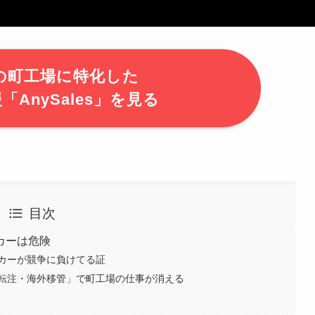
の町工場に特化した
AnySales」を見る
目次
カーは危険
カーが競争に負けてる証
転注・海外移管」で町工場の仕事が消える